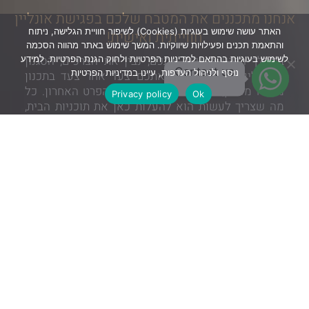
אנחנו מתכננים את המטבח שלכם בפגישת אונליין
האתר עושה שימוש בעוגיות (Cookies) לשיפור חוויית הגלישה, ניתוח
חווייתית ואישית!
והתאמת תכנים ופעילויות שיווקיות. המשך שימוש באתר מהווה הסכמה
במהלך הפגישה נכיר אתכם, נבין את הצרכים, הסגנון
לשימוש בעוגיות בהתאם למדיניות הפרטיות ולחוק הגנת הפרטיות. למידע
Contact us
נוסף ולניהול העדפות, עיינו במדיניות הפרטיות
וההרגלים שלכם, ונלווה אתכם צעד אחר צעד בתכנון
מטבח מדויק, פונקציונלי ומעוצב עד הפרט האחרון. כל
Privacy policy
Ok
מה שצריך לעשות הוא להעלות כאן את תוכניות הבית,
הסקיצות או תמונות של החלל – ואנחנו נדאג לכל
השאר.