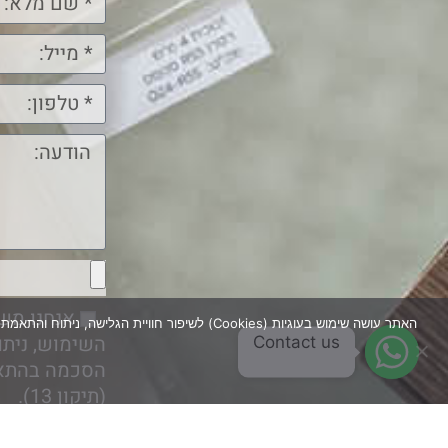
האתר עושה שימוש בעוגיות (Cookies) לשיפור חו
השימוש, ניתו
Contact us
הסכמה בהתא
(תיקון 13).