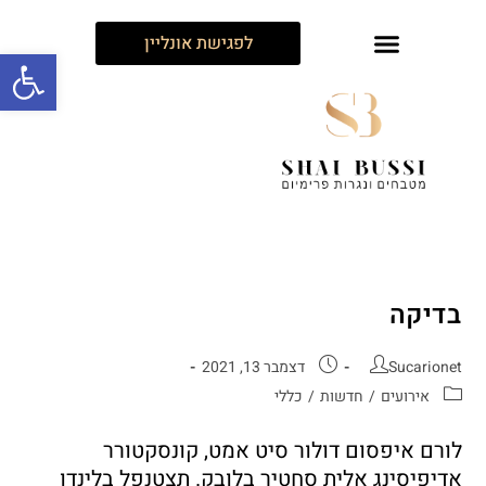
לפגישת אונליין
פתח
בדיקה
Sucarionet
דצמבר 13, 2021
אירועים
/
חדשות
/
כללי
לורם איפסום דולור סיט אמט, קונסקטורר
אדיפיסינג אלית סחטיר בלובק. תצטנפל בלינדו