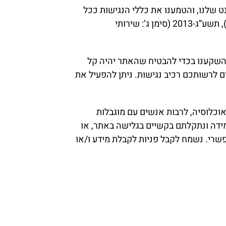
 שלנו, והטמענו את כללי הנגישות ככל
האפשר, בהתאם לעקרונות תקן הנגישות בישראל, תקנות שוויון זכויות לאנשים עם מוגבלות (התאמות נגישות לשירות), תשע”ג-2013 (סימן ג’: שירותי
ו באמצעות הדפדפנים הנפוצים ביותר: Google Chrome, Firefox, Explorer 9 ומעלה. השקענו בכדי להבטיח שהאתר יהיה קל
ם לרשותכם רכיב נגישות. ניתן להפעיל את
כלוסיה, לרבות אנשים עם מוגבלות
במידה ונתקלתם בקשיים בגלישה באתר, או
פשרי. נשמח לקבל פניות לקבלת מידע ו/או