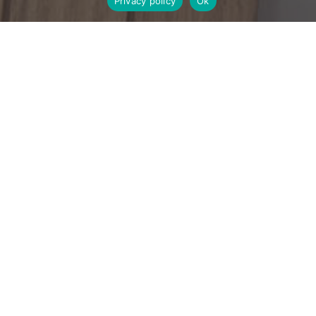
Privacy policy
Ok
perfectfsb@gmail.com | 054-694-7227 | 